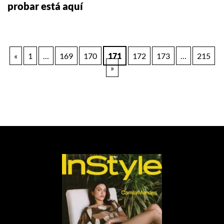
probar está aquí
Paginación
«
1
…
169
170
171
172
173
…
215
»
de
entradas