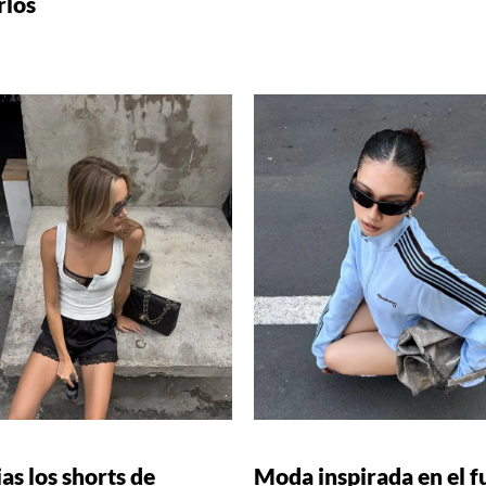
rlos
ias los shorts de
Moda inspirada en el f