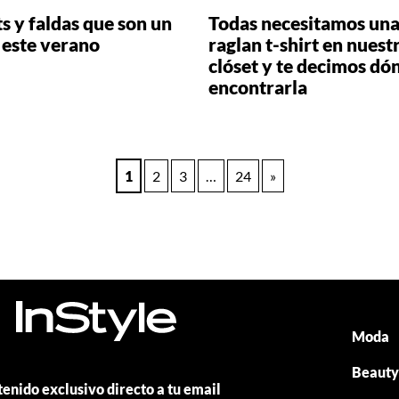
s y faldas que son un
Todas necesitamos un
 este verano
raglan t-shirt en nuest
clóset y te decimos dó
encontrarla
1
2
3
…
24
»
Moda
Beaut
enido exclusivo directo a tu email