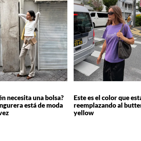
n necesita una bolsa?
Este es el color que est
angurera está de moda
reemplazando al butte
vez
yellow