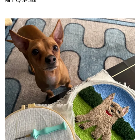
Por:
InStyle México