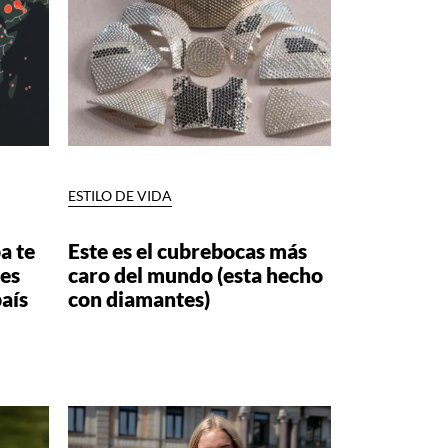
ESTILO DE VIDA
a te
Este es el cubrebocas más
nes
caro del mundo (esta hecho
aís
con diamantes)