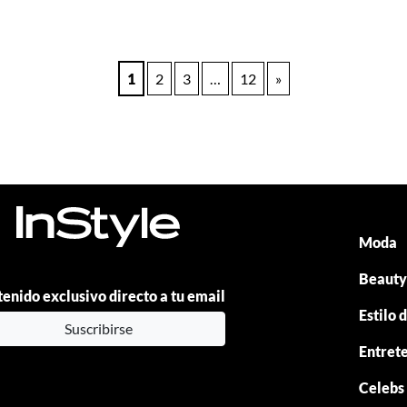
1
2
3
…
12
»
Moda
Beaut
enido exclusivo directo a tu email
Estilo 
Suscribirse
Entret
Celebs