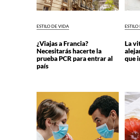
ESTILO DE VIDA
ESTILO
¿Viajas a Francia?
La v
Necesitarás hacerte la
aleja
prueba PCR para entrar al
que 
país