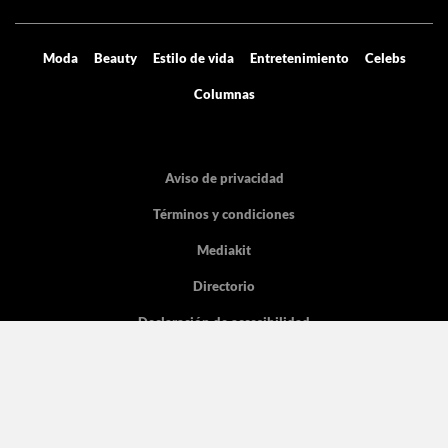
Moda
Beauty
Estilo de vida
Entretenimiento
Celebs
Columnas
Aviso de privacidad
Términos y condiciones
Mediakit
Directorio
Declaración de accesibilidad
La licencia pertenece Grupo de Medios Digitales y entretenimiento SA de
CV, con dirección en Cicerón 605.