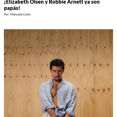
¡Elizabeth Olsen y Robbie Arnett ya son
papás!
Por:
Manuela Cosío