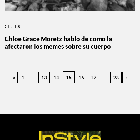
CELEBS
Chloë Grace Moretz habló de cómo la
afectaron los memes sobre su cuerpo
Paginación
«
1
…
13
14
15
16
17
…
23
»
de
entradas