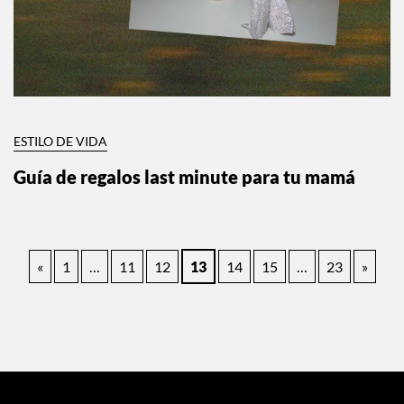
ESTILO DE VIDA
Guía de regalos last minute para tu mamá
Paginación
«
1
…
11
12
13
14
15
…
23
»
de
entradas