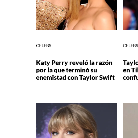
CELEBS
CELEB
Katy Perry reveló la razón
Taylo
por la que terminó su
en Ti
enemistad con Taylor Swift
conf