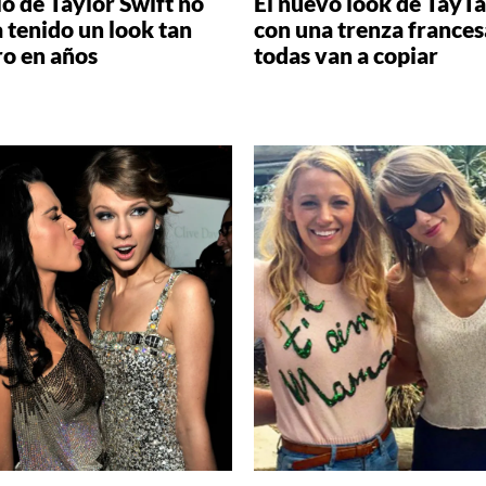
lo de Taylor Swift no
El nuevo look de TayT
 tenido un look tan
con una trenza frances
ro en años
todas van a copiar