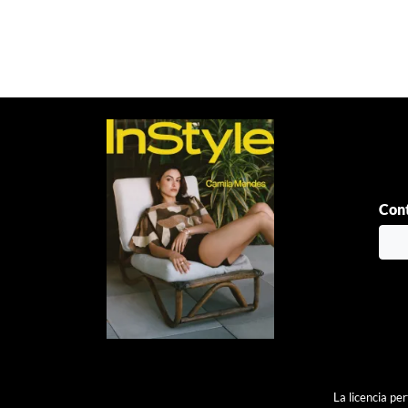
de
entradas
Cont
La licencia pe