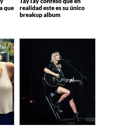
ay
TayTay confesó que en
a que
realidad este es su único
breakup album