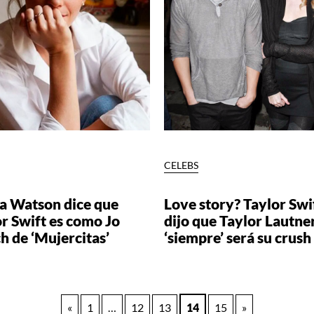
S
CELEBS
 Watson dice que
Love story? Taylor Swi
r Swift es como Jo
dijo que Taylor Lautne
h de ‘Mujercitas’
‘siempre’ será su crush
«
1
…
12
13
14
15
»