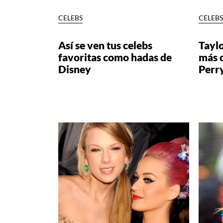
CELEBS
CELEB
Así se ven tus celebs
Taylo
favoritas como hadas de
más c
Disney
Perr