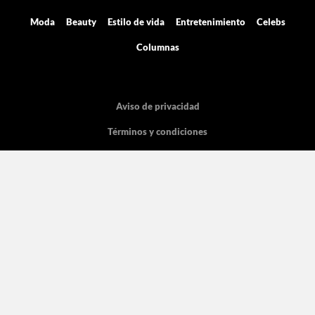
Moda
Beauty
Estilo de vida
Entretenimiento
Celebs
Columnas
Aviso de privacidad
Términos y condiciones
Mediakit
Directorio
Declaración de accesibilidad
La licencia pertenece Grupo de Medios Digitales y entretenimiento SA de
CV, con dirección en Cicerón 605.