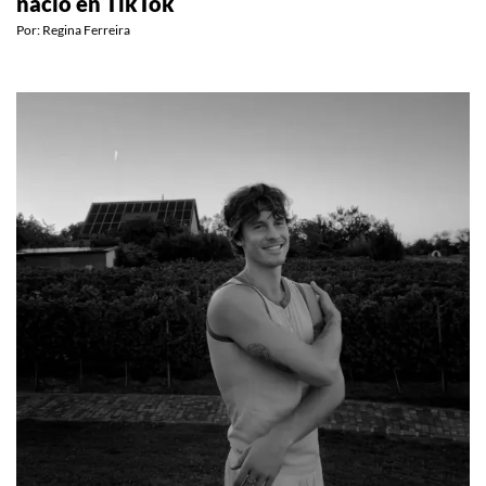
Quién es Adéla, la nueva diva del pop que
nació en TikTok
Por:
Regina Ferreira