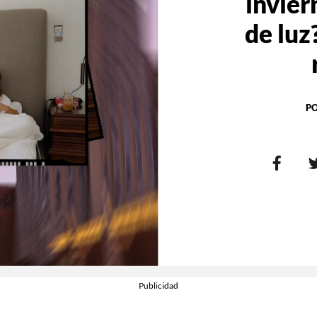
invier
de luz
P