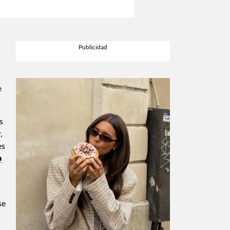
e
s
,
es
o
se