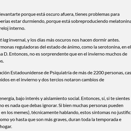
 levantarte porque está oscuro afuera, tienes problemas para
eberías estar durmiendo, porque está sobreproduciendo melatonina
eloj interno.
et lag
invernal, y los días más oscuros nos hacen dormir antes.
onas reguladoras del estado de ánimo, como la serotonina, en el
a D. Entonces, no es sorprendente que en el invierno muchos de
s.
ación Estadounidense de Psiquiatría de más de 2200 personas, cas
midos en el invierno y dos tercios notaron cambios de
ergía, bajo interés y aislamiento social. Entonces, sí, si te sientes
y no es nada que debas ignorar. Si bien muchas personas pueden
 en los memes), técnicamente hablando, estos síntomas no justifi
l como yo hasta que son más graves, duran toda la temporada e
 hogar.