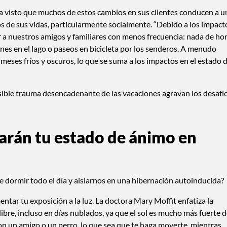
ha visto que muchos de estos cambios en sus clientes conducen a u
s de sus vidas, particularmente socialmente. “Debido a los impact
er a nuestros amigos y familiares con menos frecuencia: nada de ho
iones en el lago o paseos en bicicleta por los senderos. A menudo
meses fríos y oscuros, lo que se suma a los impactos en el estado 
osible trauma desencadenante de las vacaciones agravan los desafí
arán tu estado de ánimo en
 dormir todo el día y aislarnos en una hibernación autoinducida?
tar tu exposición a la luz. La doctora Mary Moffit enfatiza la
ibre, incluso en días nublados, ya que el sol es mucho más fuerte 
r con un amigo o un perro, lo que sea que te haga moverte, mientras