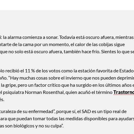
í: la alarma comienza a sonar. Todavía está oscuro afuera, mientras
antarte de la cama por un momento, el calor de las cobijas sigue
 que no solo está oscuro afuera, también hace frío. Sientes lo que s
olo recibió el 11 % de los votos como la estación favorita de Estado
o. “Hay muchas cosas sobre el invierno que nos pueden deprimir
y la gripe, pero un factor crítico que ha surgido en los últimos años 
ice el psiquiatra Norman Rosenthal, quien acuñó el término
Trastorn
és.
uraleza de su enfermedad”, porque sí, el SAD es un tipo real de
 “para que puedan tomar todas las medidas disponibles para ayudar
s son biológicos y no su culpa”.