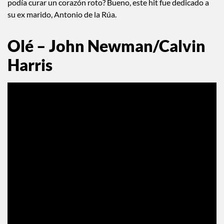
podía curar un corazón roto? Bueno, este hit fue dedicado a
su ex marido, Antonio de la Rúa.
Olé – John Newman/Calvin
Harris