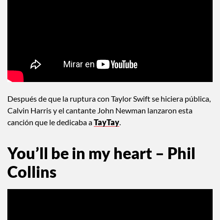
Después de que la ruptura con Taylor Swift se hiciera pública,
Calvin Harris y el cantante John Newman lanzaron esta
canción que le dedicaba a
TayTay
.
You’ll be in my heart – Phil
Collins