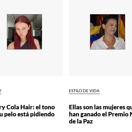
Y
ESTILO DE VIDA
y Cola Hair: el tono
Ellas son las mujeres q
u pelo está pidiendo
han ganado el Premio 
de la Paz