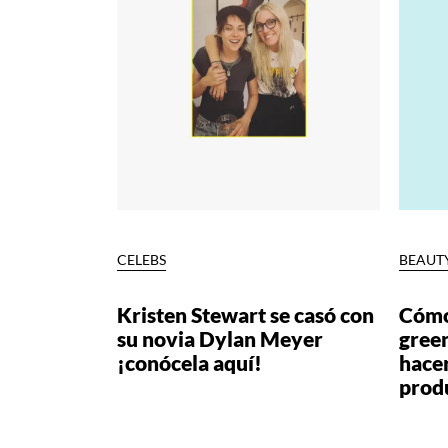
CELEBS
BEAUT
Kristen Stewart se casó con
Cómo
su novia Dylan Meyer
gree
¡conócela aquí!
hacer
prod