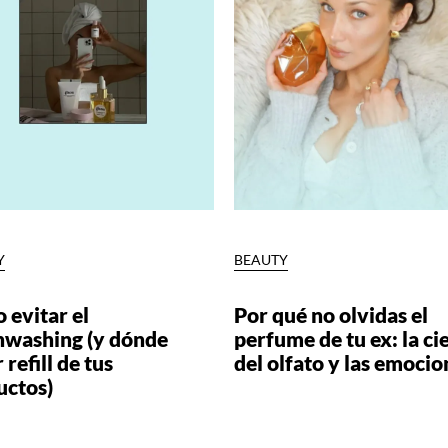
Y
BEAUTY
 evitar el
Por qué no olvidas el
nwashing (y dónde
perfume de tu ex: la ci
 refill de tus
del olfato y las emocio
uctos)