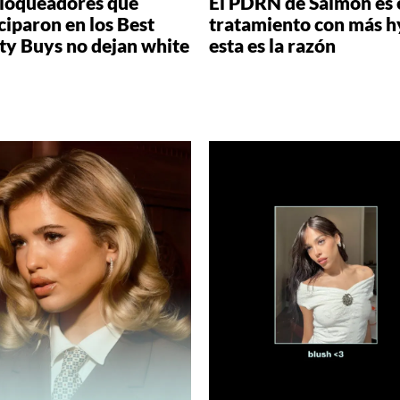
bloqueadores que
El PDRN de Salmón es 
ciparon en los Best
tratamiento con más h
ty Buys no dejan white
esta es la razón