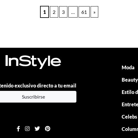
1
2
3
…
61
»
Moda
Beaut
enido exclusivo directo a tu email
Estilo 
Suscribirse
Entret
Celebs
Colum