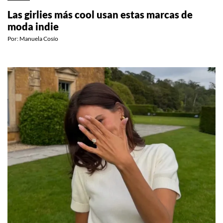
Las girlies más cool usan estas marcas de
moda indie
Por:
Manuela Cosío