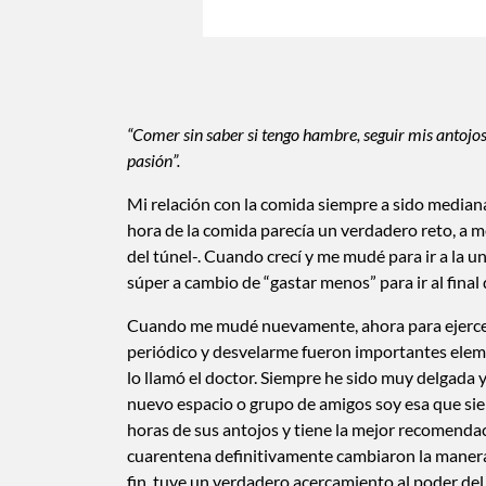
“Comer sin saber si tengo hambre, seguir mis antojos,
pasión”.
Mi relación con la comida siempre a sido media
hora de la comida parecía un verdadero reto, a 
del túnel-. Cuando crecí y me mudé para ir a la u
súper a cambio de “gastar menos” para ir al final
Cuando me mudé nuevamente, ahora para ejercer m
periódico y desvelarme fueron importantes elemen
lo llamó el doctor. Siempre he sido muy delgada 
nuevo espacio o grupo de amigos soy esa que si
horas de sus antojos y tiene la mejor recomendaci
cuarentena definitivamente cambiaron la manera 
fin, tuve un verdadero acercamiento al poder del