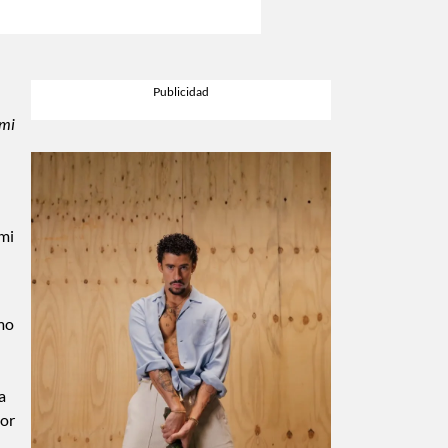
 mi
 mi
omo
a
por