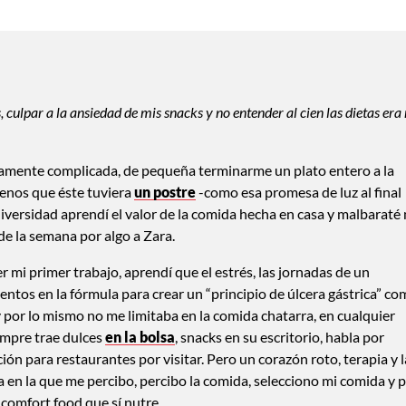
 culpar a la ansiedad de mis snacks y no entender al cien las dietas era
namente complicada, de pequeña terminarme un plato entero a la
menos que éste tuviera
un postre
-como esa promesa de luz al final
niversidad aprendí el valor de la comida hecha en casa y malbaraté
 de la semana por algo a Zara.
i primer trabajo, aprendí que el estrés, las jornadas de un
tos en la fórmula para crear un “principio de úlcera gástrica” c
y por lo mismo no me limitaba en la comida chatarra, en cualquier
empre trae dulces
en la bolsa
, snacks en su escritorio, habla por
ón para restaurantes por visitar. Pero un corazón roto, terapia y l
en la que me percibo, percibo la comida, selecciono mi comida y 
 comfort food que sí nutre.