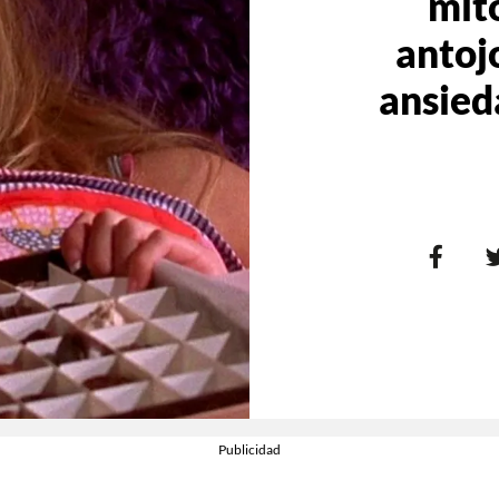
mito
antoj
ansieda