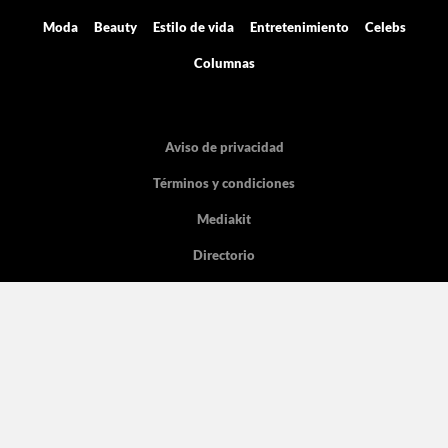
Moda
Beauty
Estilo de vida
Entretenimiento
Celebs
Columnas
Aviso de privacidad
Términos y condiciones
Mediakit
Directorio
Declaración de accesibilidad
La licencia pertenece Grupo de Medios Digitales y entretenimiento SA de
CV, con dirección en Cicerón 605.