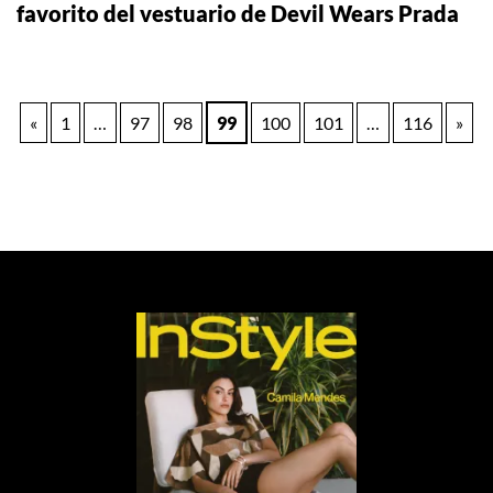
favorito del vestuario de Devil Wears Prada
Paginación
«
1
…
97
98
99
100
101
…
116
»
de
entradas