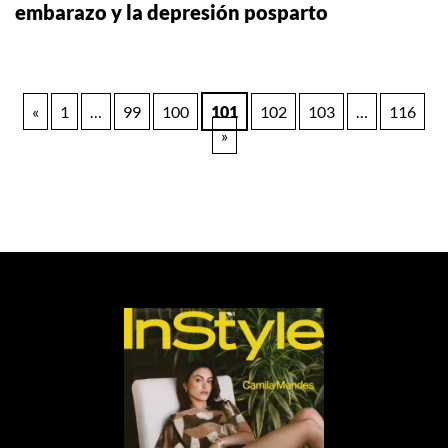
embarazo y la depresión posparto
Paginación
«
1
…
99
100
101
102
103
…
116
»
de
entradas