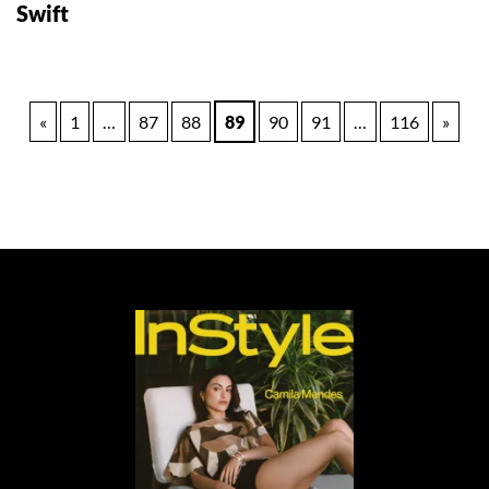
Swift
Paginación
«
1
…
87
88
89
90
91
…
116
»
de
entradas