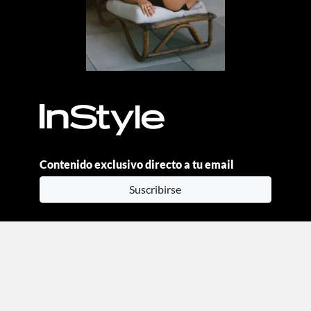
Contenido exclusivo directo a tu email
Suscribirse
Moda
Beauty
Estilo de vida
Entretenimiento
Celebs