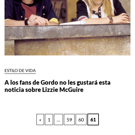
ESTILO DE VIDA
A los fans de Gordo no les gustará esta
noticia sobre Lizzie McGuire
Paginación
«
1
…
59
60
61
de