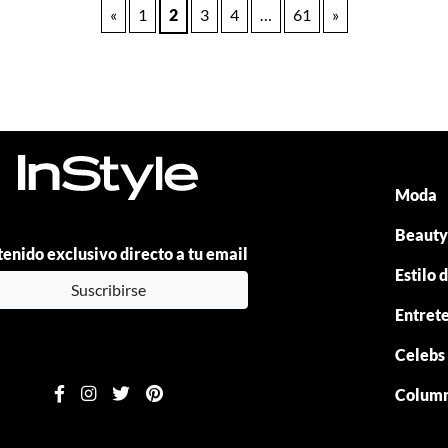
«
1
2
3
4
…
61
»
Moda
Beaut
enido exclusivo directo a tu email
Estilo 
Suscribirse
Entret
Celebs
Colum