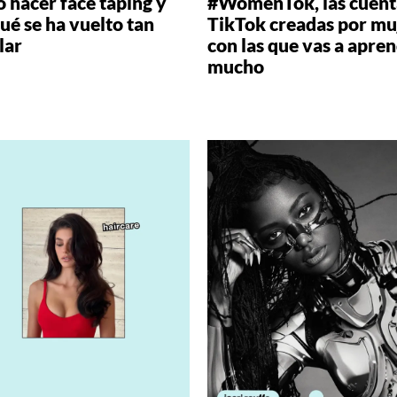
 hacer face taping y
#WomenTok, las cuent
ué se ha vuelto tan
TikTok creadas por mu
lar
con las que vas a apre
mucho