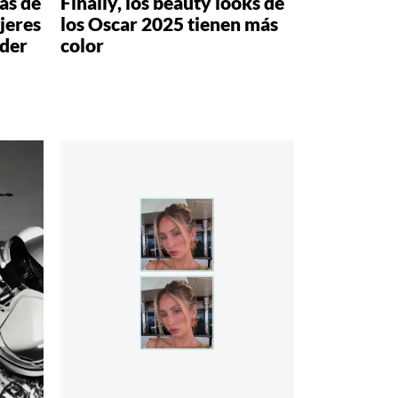
as de
Finally, los beauty looks de
jeres
los Oscar 2025 tienen más
nder
color