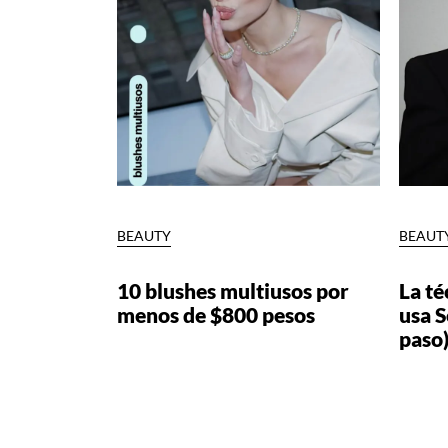
BEAUTY
BEAUT
10 blushes multiusos por
La té
menos de $800 pesos
usa 
paso