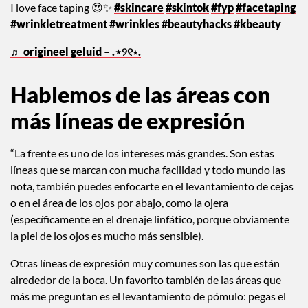
I love face taping 😍✨
#skincare
#skintok
#fyp
#facetaping
#wrinkletreatment
#wrinkles
#beautyhacks
#kbeauty
♬ origineel geluid – .⋆୨୧⋆.
Hablemos de las áreas con
más líneas de expresión
“La frente es uno de los intereses más grandes. Son estas
líneas que se marcan con mucha facilidad y todo mundo las
nota, también puedes enfocarte en el levantamiento de cejas
o en el área de los ojos por abajo, como la ojera
(específicamente en el drenaje linfático, porque obviamente
la piel de los ojos es mucho más sensible).
Otras líneas de expresión muy comunes son las que están
alrededor de la boca. Un favorito también de las áreas que
más me preguntan es el levantamiento de pómulo: pegas el