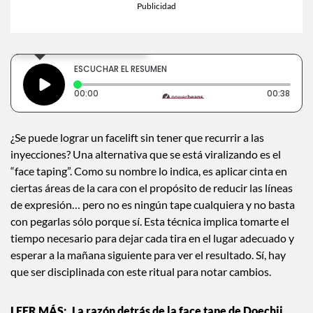
×
Toca para escuchar
ESCUCHAR EL RESUMEN
Tiempo transcurrido: 0 segundos
Durac
00:00
00:38
¿Se puede lograr un facelift sin tener que recurrir a las
inyecciones? Una alternativa que se está viralizando es el
“face taping”. Como su nombre lo indica, es aplicar cinta en
ciertas áreas de la cara con el propósito de reducir las líneas
de expresión… pero no es ningún tape cualquiera y no basta
con pegarlas sólo porque sí. Esta técnica implica tomarte el
tiempo necesario para dejar cada tira en el lugar adecuado y
esperar a la mañana siguiente para ver el resultado. Sí, hay
que ser disciplinada con este ritual para notar cambios.
La razón detrás de la face tape de Doechii