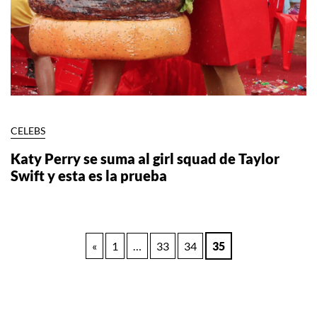
CELEBS
Katy Perry se suma al girl squad de Taylor
Swift y esta es la prueba
Paginación
«
1
…
33
34
35
de
entradas