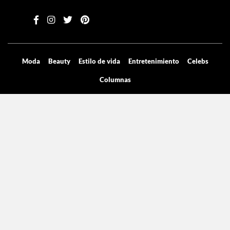
Moda
Beauty
Estilo de vida
Entretenimiento
Celebs
Columnas
Aviso de privacidad
Términos y condiciones
Mediakit
Directorio
Declaración de accesibilidad