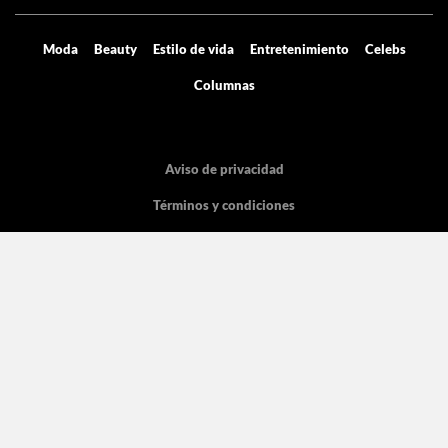
Moda
Beauty
Estilo de vida
Entretenimiento
Celebs
Columnas
Aviso de privacidad
Términos y condiciones
Mediakit
Directorio
Declaración de accesibilidad
La licencia pertenece Grupo de Medios Digitales y entretenimiento SA de
CV, con dirección en Cicerón 605.