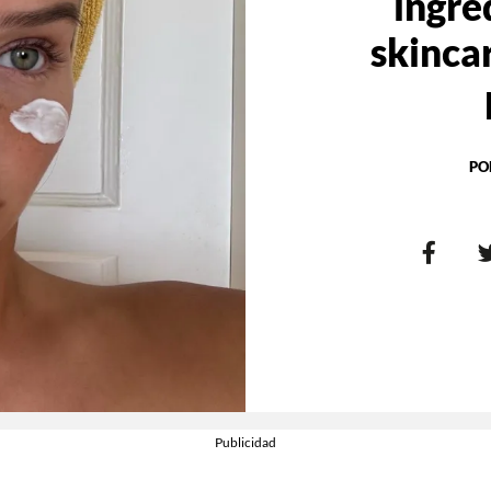
ingre
skinca
PO