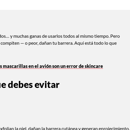
cidos… y muchas ganas de usarlos todos al mismo tiempo. Pero
 compiten — o peor, dañan tu barrera. Aquí está todo lo que
as mascarillas en el avión son un error de skincare
e debes evitar
xfolian la piel, dañan la barrera cutánea y generan enrojecimiento,