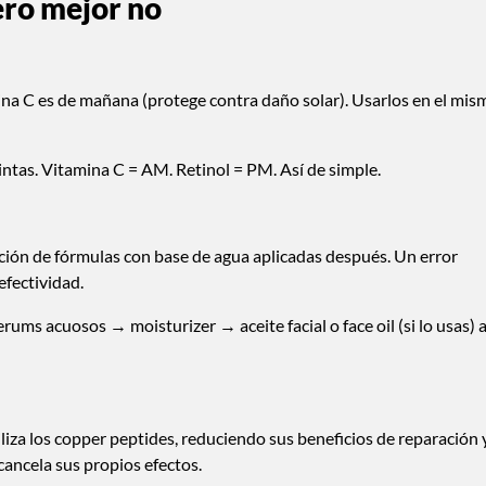
ero mejor no
tamina C es de mañana (protege contra daño solar). Usarlos en el mis
intas. Vitamina C = AM. Retinol = PM. Así de simple.
rción de fórmulas con base de agua aplicadas después. Un error
fectividad.
rums acuosos → moisturizer → aceite facial o face oil (si lo usas) a
iliza los copper peptides, reduciendo sus beneficios de reparación 
cancela sus propios efectos.