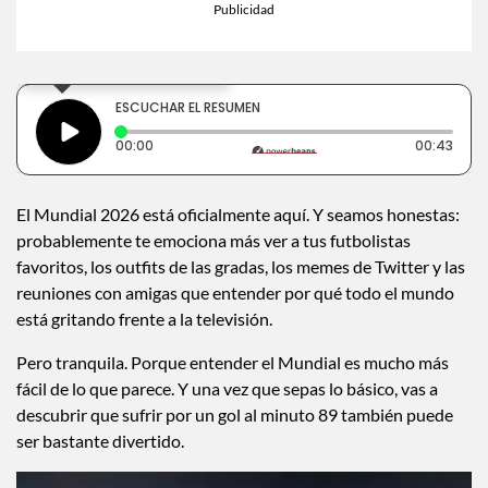
×
Toca para escuchar
ESCUCHAR EL RESUMEN
Tiempo transcurrido: 0 segundos
Dura
00:00
00:43
El Mundial 2026 está oficialmente aquí. Y seamos honestas:
probablemente te emociona más ver a tus futbolistas
favoritos, los outfits de las gradas, los memes de Twitter y las
reuniones con amigas que entender por qué todo el mundo
está gritando frente a la televisión.
Pero tranquila. Porque entender el Mundial es mucho más
fácil de lo que parece. Y una vez que sepas lo básico, vas a
descubrir que sufrir por un gol al minuto 89 también puede
ser bastante divertido.