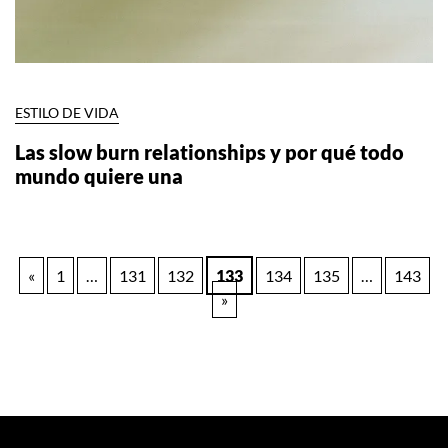
ESTILO DE VIDA
Las slow burn relationships y por qué todo
mundo quiere una
Paginación
«
1
…
131
132
133
134
135
…
143
»
de
entradas