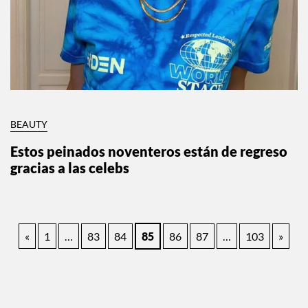
BEAUTY
Estos peinados noventeros están de regreso
gracias a las celebs
Paginación
«
1
…
83
84
85
86
87
…
103
»
de
entradas