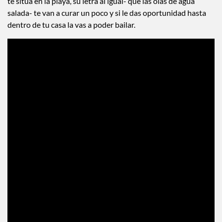
te sitúa en la playa, su letra al igual- que las olas de agua
salada- te van a curar un poco y si le das oportunidad hasta
dentro de tu casa la vas a poder bailar.