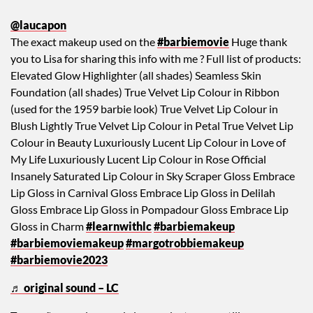
@laucapon
The exact makeup used on the
#barbiemovie
Huge thank
you to Lisa for sharing this info with me ? Full list of products:
Elevated Glow Highlighter (all shades) Seamless Skin
Foundation (all shades) True Velvet Lip Colour in Ribbon
(used for the 1959 barbie look) True Velvet Lip Colour in
Blush Lightly True Velvet Lip Colour in Petal True Velvet Lip
Colour in Beauty Luxuriously Lucent Lip Colour in Love of
My Life Luxuriously Lucent Lip Colour in Rose Official
Insanely Saturated Lip Colour in Sky Scraper Gloss Embrace
Lip Gloss in Carnival Gloss Embrace Lip Gloss in Delilah
Gloss Embrace Lip Gloss in Pompadour Gloss Embrace Lip
Gloss in Charm
#learnwithlc
#barbiemakeup
#barbiemoviemakeup
#margotrobbiemakeup
#barbiemovie2023
♬ original sound – LC