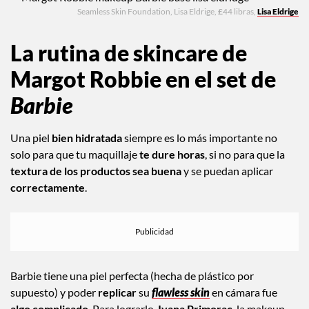
Seamless Skin Foundation, Lisa Eldrige,
£
44 libras,
Lisa Eldrige
La rutina de skincare de
Margot Robbie en el set de
Barbie
Una piel
bien hidratada
siempre es lo más importante no
solo para que tu maquillaje
te dure horas
, si no para que la
textura de los productos sea buena
y se puedan aplicar
correctamente
.
Barbie tiene una piel perfecta (hecha de plástico por
supuesto) y poder
replicar
su
flawless skin
en cámara fue
algo complicado
. Para lograrlo,
Ivana Primorac
, la makeup