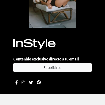
Contenido exclusivo directo a tu email
Suscribirse
Moda
Beauty
Estilo de vida
Entretenimiento
Celebs