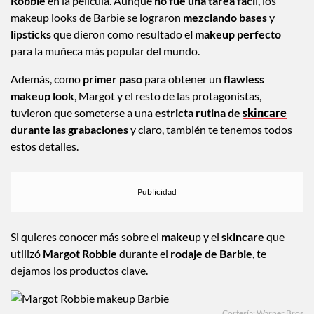
Robbie
en la película. Aunque
no fue una tarea fáci
l, los
makeup looks de Barbie se lograron
mezclando
bases
y
lipsticks
que dieron como resultado e
l makeup perfecto
para la muñeca más popular del mundo.
Además, como
primer paso
para obtener un
flawless
makeup look
, Margot y el resto de las protagonistas,
tuvieron que someterse a una
estricta rutina de
skincare
durante las grabaciones
y claro, también te tenemos todos
estos detalles.
Si quieres conocer más sobre el
makeu
p y el
skincare
que
utilizó
Margot Robbie
durante el
rodaje de Barbie
, te
dejamos los productos clave.
Cortesía: Warner Bros