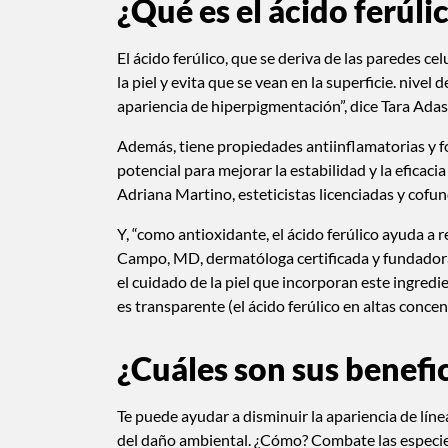
¿Qué es el ácido ferúli
El ácido ferúlico, que se deriva de las paredes ce
la piel y evita que se vean en la superficie. nivel 
apariencia de hiperpigmentación”, dice Tara Adas
Además, tiene propiedades antiinflamatorias y f
potencial para mejorar la estabilidad y la eficaci
Adriana Martino, esteticistas licenciadas y co
Y, “como antioxidante, el ácido ferúlico ayuda a r
Campo, MD, dermatóloga certificada y fundador
el cuidado de la piel que incorporan este ingre
es transparente (el ácido ferúlico en altas concen
¿Cuáles son sus benefi
Te puede ayudar a disminuir la apariencia de líne
del daño ambiental. ¿Cómo? Combate las especies