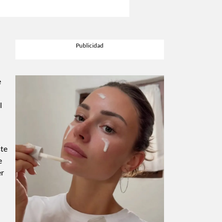
e
l
ste
e
er