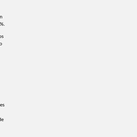
on
 %.
os
do
 es
de