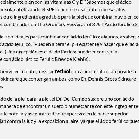
specialmente bien con las vitaminas C y E. “Sabemos que el ácido
or solar al elevando el SPF cuando se usa junto con esas dos
 es otro ingrediente agradable para la piel que combina muy bien c
tes combinados en The Ordinary Resveratrol 3 % + Ácido ferúlico 3
el son ideales para combinar con ácido ferúlico; algunos, a saber, l
 ácido ferúlico. “Pueden alterar el pH existente y hacer que el áci
po. (Una excepción es el ácido láctico; puede encontrar la
 con ácido láctico Ferulic Brew de Kiehl’s).
ntienvejecimiento, mezclar
retinol
con ácido ferúlico se considera
e skincare que contengan ambos, como Dr. Dennis Gross Skincare
m.
do de la piel para la piel, el Dr. Del Campo sugiere uno con ácido
r manera de encontrar un suero o humectante con este ingrediente
de la botella y asegurarte de que aparezca en la parte superior.
 contra la luz y la exposición al aire, ya que el ácido ferúlico pue