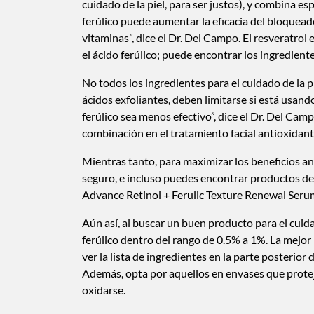
cuidado de la piel, para ser justos), y combina e
ferúlico puede aumentar la eficacia del bloquead
vitaminas”, dice el Dr. Del Campo. El resveratrol
el ácido ferúlico; puede encontrar los ingredien
No todos los ingredientes para el cuidado de la pi
ácidos exfoliantes, deben limitarse si está usando
ferúlico sea menos efectivo”, dice el Dr. Del Cam
combinación en el tratamiento facial antioxidante
Mientras tanto, para maximizar los beneficios a
seguro, e incluso puedes encontrar productos d
Advance Retinol + Ferulic Texture Renewal Seru
Aún así, al buscar un buen producto para el cuida
ferúlico dentro del rango de 0.5% a 1%. La mejo
ver la lista de ingredientes en la parte posterior 
Además, opta por aquellos en envases que protejan
oxidarse.