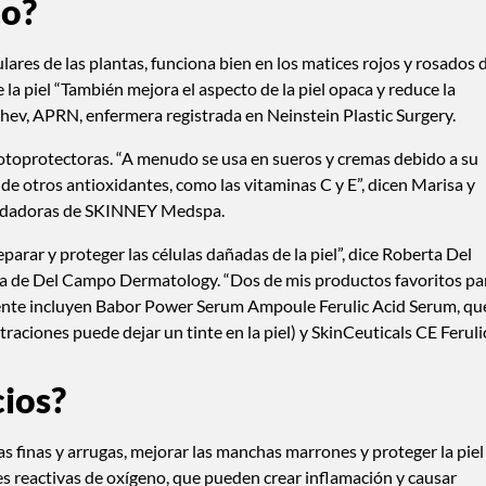
co?
lulares de las plantas, funciona bien en los matices rojos y rosados 
de la piel “También mejora el aspecto de la piel opaca y reduce la
hev, APRN, enfermera registrada en Neinstein Plastic Surgery.
otoprotectoras. “A menudo se usa en sueros y cremas debido a su
a de otros antioxidantes, como las vitaminas C y E”, dicen Marisa y
fundadoras de SKINNEY Medspa.
eparar y proteger las células dañadas de la piel”, dice Roberta Del
a de Del Campo Dermatology. “Dos de mis productos favoritos pa
diente incluyen Babor Power Serum Ampoule Ferulic Acid Serum, qu
traciones puede dejar un tinte en la piel) y SkinCeuticals CE Ferulic
cios?
as finas y arrugas, mejorar las manchas marrones y proteger la piel
 reactivas de oxígeno, que pueden crear inflamación y causar