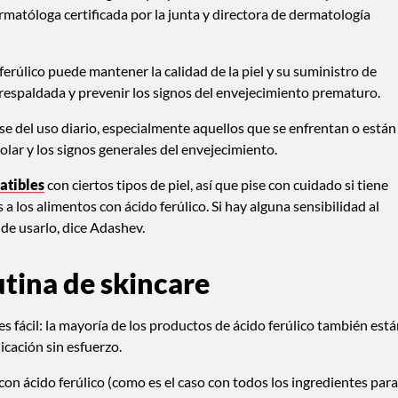
atóloga certificada por la junta y directora de dermatología
do ferúlico puede mantener la calidad de la piel y su suministro de
 respaldada y prevenir los signos del envejecimiento prematuro.
rse del uso diario, especialmente aquellos que se enfrentan o están
lar y los signos generales del envejecimiento.
atibles
con ciertos tipos de piel, así que pise con cuidado si tiene
s a los alimentos con ácido ferúlico. Si hay alguna sensibilidad al
de usarlo, dice Adashev.
utina de skincare
 es fácil: la mayoría de los productos de ácido ferúlico también est
cación sin esfuerzo.
on ácido ferúlico (como es el caso con todos los ingredientes para