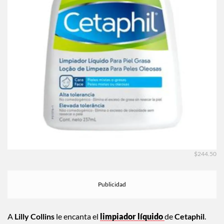
$244.50
A
Lilly Collins
le encanta el
limpiador líquido
de
Cetaphil
.