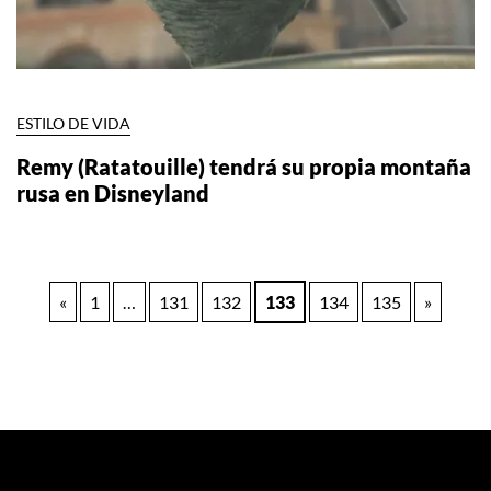
ESTILO DE VIDA
Remy (Ratatouille) tendrá su propia montaña
rusa en Disneyland
Paginación
«
1
…
131
132
133
134
135
»
de
entradas