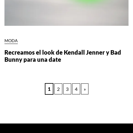
MODA
Recreamos el look de Kendall Jenner y Bad
Bunny para una date
Paginación
1
2
3
4
»
de
entradas