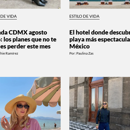
 DE VIDA
ESTILO DE VIDA
nda CDMX agosto
El hotel donde descubr
: los planes que no te
playa más espectacula
es perder este mes
México
phie Ramírez
Por:
Paulina Zas