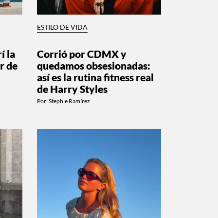
ESTILO DE VIDA
í la
Corrió por CDMX y
r de
quedamos obsesionadas:
así es la rutina fitness real
de Harry Styles
Por:
Stephie Ramírez