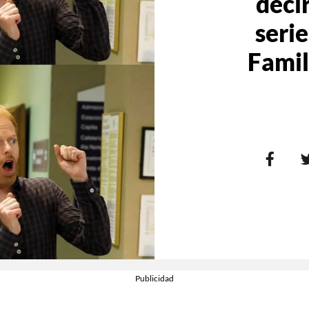
decir
seri
Famil