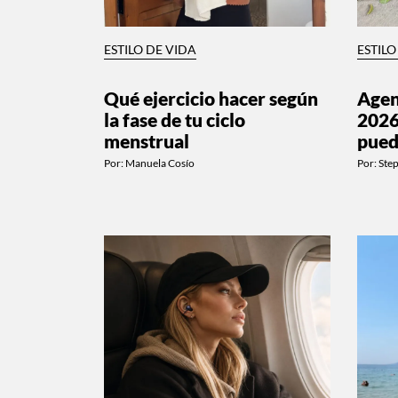
ESTILO DE VIDA
ESTILO
Qué ejercicio hacer según
Age
la fase de tu ciclo
2026
menstrual
pued
Por:
Manuela Cosío
Por:
Ste