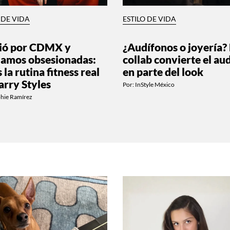
 DE VIDA
ESTILO DE VIDA
ió por CDMX y
¿Audífonos o joyería? 
amos obsesionadas:
collab convierte el au
s la rutina fitness real
en parte del look
arry Styles
Por:
InStyle México
phie Ramírez