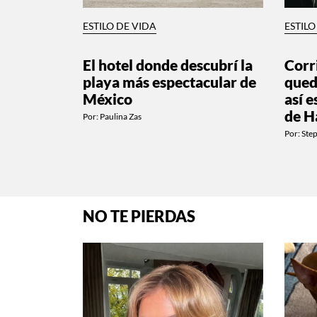
ESTILO DE VIDA
ESTILO
El hotel donde descubrí la
Corr
playa más espectacular de
qued
México
así e
de H
Por:
Paulina Zas
Por:
Ste
NO TE PIERDAS