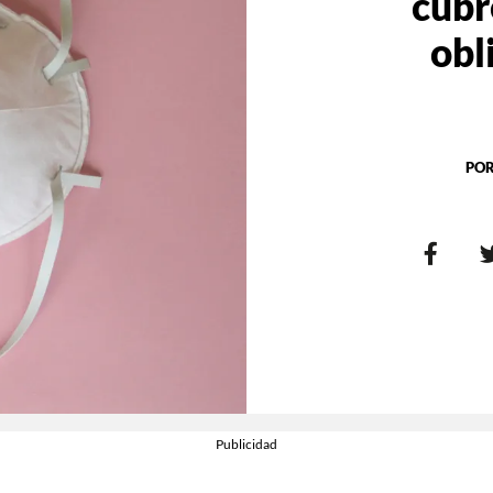
cubr
obl
PO