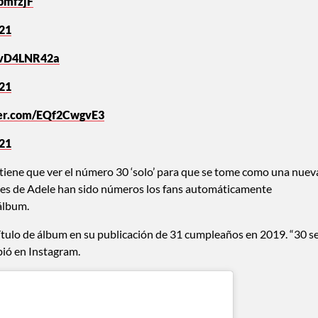
pmfzjF
021
/FvD4LNR42a
021
ter.com/EQf2CwgvE3
021
tiene que ver el número 30 ‘solo’ para que se tome como una nuev
bumes de Adele han sido números los fans automáticamente
álbum.
tulo de álbum en su publicación de 31 cumpleaños en 2019. “30 s
bió en Instagram.