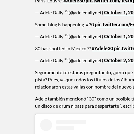
Paris, Louvre.
#Adele30
pic.twitter.com/TeAR
— Adele Daily ³⁰ (@adeledailynet)
October 1, 2
Something is happening. #30
pic.twitter.com
— Adele Daily ³⁰ (@adeledailynet)
October 1, 2
30 has spotted in Mexico ??
#Adele30
pic.twit
— Adele Daily ³⁰ (@adeledailynet)
October 2, 2
Seguramente te estarás preguntando, ¿pero qué 
pista? Pues, ya que todos los títulos de los ál
relacionaron estas vallas con nombre del nuevo 
Adele también mencionó “30” como un posible tí
un disco de drum n bass para despertarte “, escri