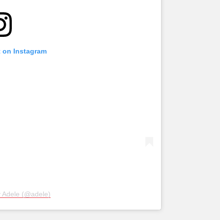
t on Instagram
y Adele (@adele)