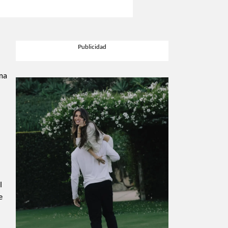
ama
l
e