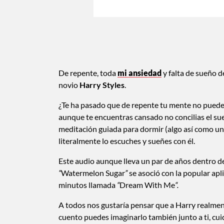
De repente, toda
mi ansiedad
y falta de sueño d
novio
Harry Styles
.
¿Te ha pasado que de repente tu mente no puede 
aunque te encuentras cansado no concilias el su
meditación guiada para dormir (algo así como un
literalmente lo escuches y sueñes con él.
Este audio aunque lleva un par de años dentro de
“
Watermelon Sugar
”
se asoció con la popular ap
minutos llamada
“
Dream With Me
“.
A todos nos gustaría pensar que a Harry realme
cuento puedes imaginarlo también junto a ti, cui