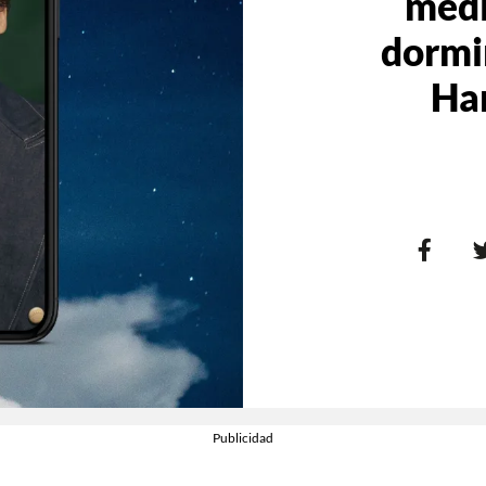
medi
dormi
Har