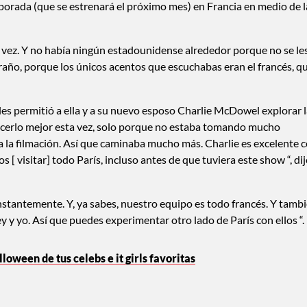
porada (que se estrenará el próximo mes) en Francia en medio de l
a vez. Y no había ningún estadounidense alrededor porque no se le
xtraño, porque los únicos acentos que escuchabas eran el francés, q
 les permitió a ella y a su nuevo esposo Charlie McDowel explorar 
ocerlo mejor esta vez, solo porque no estaba tomando mucho
a la filmación. Así que caminaba mucho más. Charlie es excelente 
 [ visitar] todo París, incluso antes de que tuviera este show “, di
tantemente. Y, ya sabes, nuestro equipo es todo francés. Y tamb
y y yo. Así que puedes experimentar otro lado de París con ellos “.
oween de tus celebs e it girls favoritas