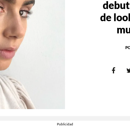
debut
de loo
mu
P