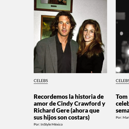
CELEBS
CELEB
Recordemos la historia de
Tom 
amor de Cindy Crawford y
cele
Richard Gere (ahora que
sem
sus hijos son costars)
Por:
Man
Por:
InStyle México