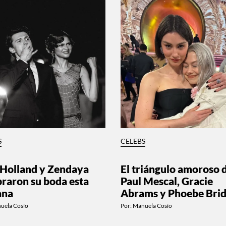
S
CELEBS
Holland y Zendaya
El triángulo amoroso 
braron su boda esta
Paul Mescal, Gracie
ana
Abrams y Phoebe Brid
uela Cosío
Por:
Manuela Cosío