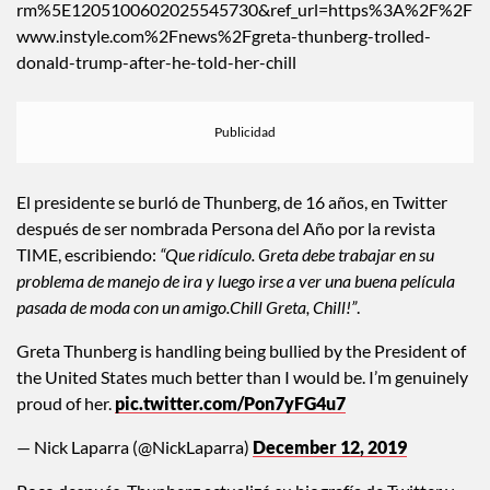
ref_src=twsrc%5Etfw%7Ctwcamp%5Etweetembed%7Ctwte
rm%5E1205100602025545730&ref_url=https%3A%2F%2F
www.instyle.com%2Fnews%2Fgreta-thunberg-trolled-
donald-trump-after-he-told-her-chill
El presidente se burló de Thunberg, de 16 años, en Twitter
después de ser nombrada Persona del Año por la revista
TIME, escribiendo:
“Que ridículo. Greta debe trabajar en su
problema de manejo de ira y luego irse a ver una buena película
pasada de moda con un amigo.Chill Greta, Chill!”
.
Greta Thunberg is handling being bullied by the President of
the United States much better than I would be. I’m genuinely
proud of her.
pic.twitter.com/Pon7yFG4u7
— Nick Laparra (@NickLaparra)
December 12, 2019