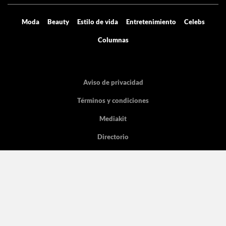
Moda
Beauty
Estilo de vida
Entretenimiento
Celebs
Columnas
Aviso de privacidad
Términos y condiciones
Mediakit
Directorio
Declaración de accesibilidad
La licencia pertenece Grupo de Medios Digitales y entretenimiento SA de
CV, con dirección en Cicerón 605.