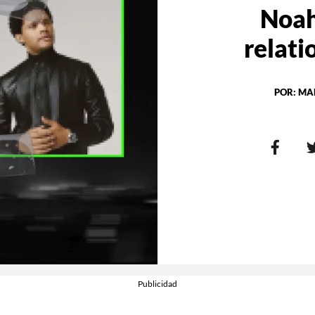
Noah,
relati
POR:
MA