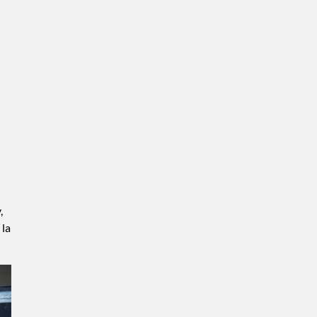
,
 la