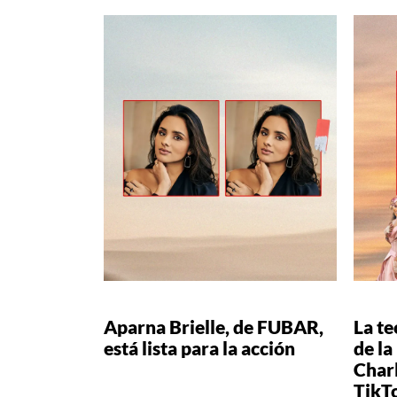
Aparna Brielle, de FUBAR,
La te
está lista para la acción
de l
Charl
TikT