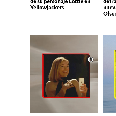
de su personaje Lottie en
detrá
Yellowjackets
nueva
Olse