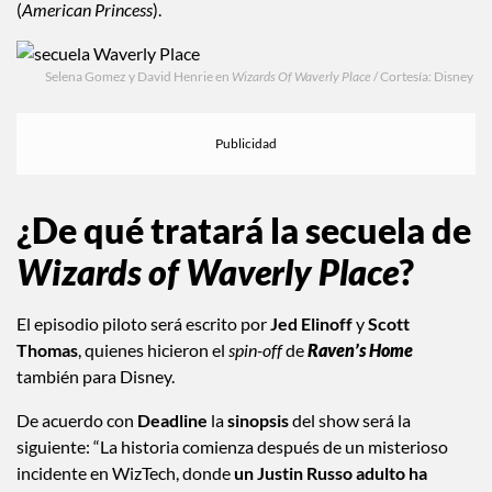
(
American Princess
).
Selena Gomez y David Henrie en
Wizards Of Waverly Place
/ Cortesía: Disney
¿De qué tratará la secuela de
Wizards of Waverly Place
?
El episodio piloto será escrito por
Jed Elinoff
y
Scott
Thomas
, quienes hicieron el
spin-off
de
Raven’s Home
también para Disney.
De acuerdo con
Deadline
la
sinopsis
del show será la
siguiente: “La historia comienza después de un misterioso
incidente en WizTech, donde
un Justin Russo adulto ha