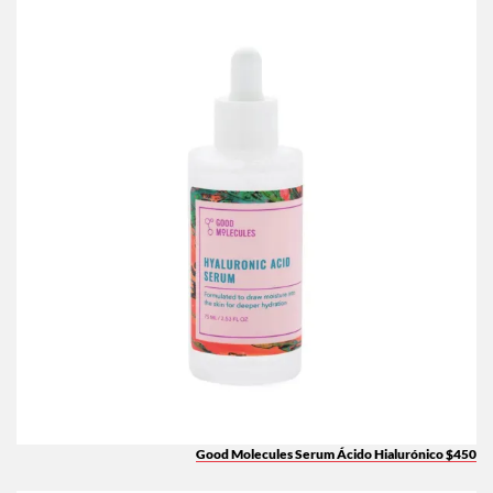
Good Molecules Serum Ácido Hialurónico $450