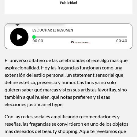
×
Toca para escuchar
ESCUCHAR EL RESUMEN
Tiempo transcurrido: 0 segundos
Dura
00:00
00:40
El universo olfativo de las celebridades ofrece algo más que
aspiracionalidad. Hoy las fragancias funcionan como una
extensión del estilo personal, un statement sensorial que
define estética, presencia y humor. Las fans ya no sólo
quieren saber qué marcas visten sus artistas favoritas, sino
también a qué huelen, qué notas prefieren y si esas
elecciones justifican el hype.
Con las redes sociales amplificando recomendaciones y
reseñas, las fragancias se convirtieron en uno de los objetos
más deseados del beauty shopping. Aquí te revelamos qué