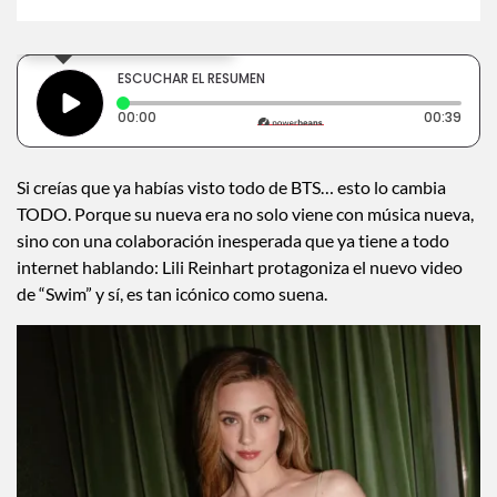
×
Toca para escuchar
ESCUCHAR EL RESUMEN
Tiempo transcurrido: 0 segundos
Dura
00:00
00:39
Si creías que ya habías visto todo de BTS… esto lo cambia
TODO. Porque su nueva era no solo viene con música nueva,
sino con una colaboración inesperada que ya tiene a todo
internet hablando: Lili Reinhart protagoniza el nuevo video
de “Swim” y sí, es tan icónico como suena.