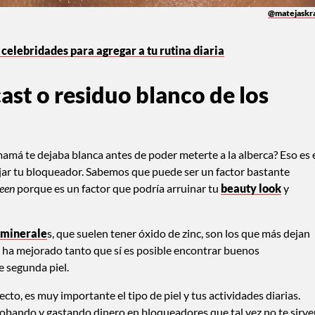
@matejaskr
 celebridades para agregar a tu rutina diaria
cast o residuo blanco de los
mamá te dejaba blanca antes de poder meterte a la alberca? Eso es 
ejar tu bloqueador. Sabemos que puede ser un factor bastante
reen
porque es un factor que podría arruinar tu
beauty look
y
o minerale
s, que suelen tener óxido de zinc, son los que más dejan
ía ha mejorado tanto que sí es posible encontrar buenos
 segunda piel.
to, es muy importante el tipo de piel y tus actividades diarias.
obando y gastando dinero en bloqueadores que tal vez no te sirve