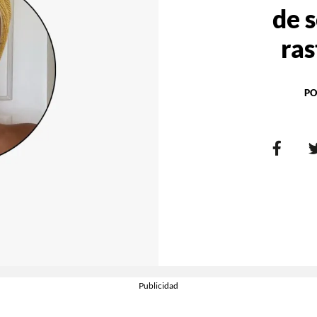
de s
ras
PO