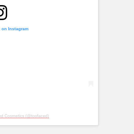
t on Instagram
ed Cosmetics (@toofaced)