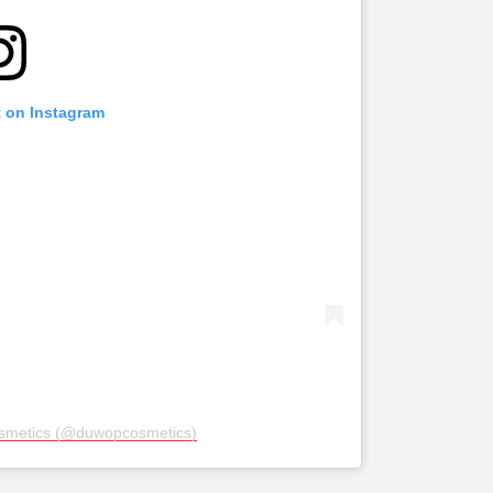
t on Instagram
smetics (@duwopcosmetics)