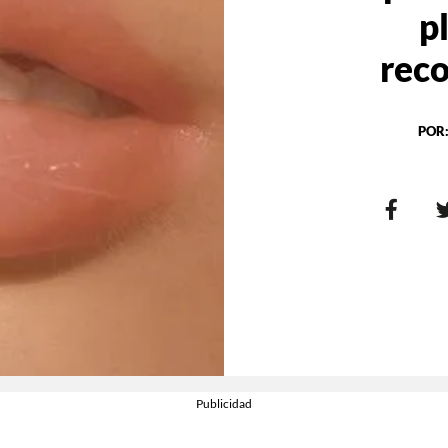
p
rec
POR