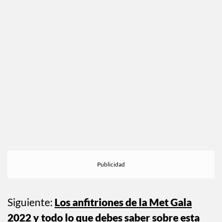
Hailey Bieber lució uno de nuestras propuestas favorita
del festival y nos demostró, una vez más, que puede luci
muy natural pero con un toque fun y statement, como l
hizo esta vez en Coachella. Nos encanta como la MUA
Leah Darcy propuso un delineado debajo de las pestaña
en tono azul brillante; recuerda que con el maquillaje
siempre se puede innovar. Créditos @leahdarcymakeup
Siguiente:
Los anfitriones de la Met Gala
2022 y todo lo que debes saber sobre esta